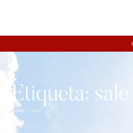
Etiqueta:
sale
|
HOME
SALE